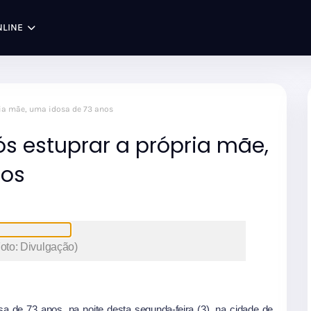
NLINE
ia mãe, uma idosa de 73 anos
 estuprar a própria mãe,
nos
Foto: Divulgação)
de 73 anos, na noite desta segunda-feira (3), na cidade de