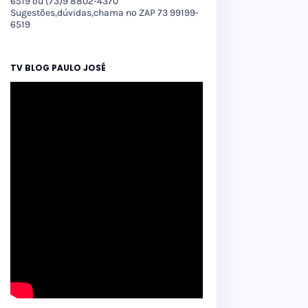
6519 ou (73)9 8802-4370
Sugestões,dúvidas,chama no ZAP 73 99199-
6519
TV BLOG PAULO JOSÉ