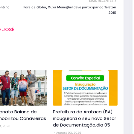
MAIS RECENTES
entino
Fora da Globo, Xuxa Meneghel deve participar do Teleton
2015
 JOSÉ
nato Baiano de
Prefeitura de Arataca (BA)
obilizou Canavieiras
inaugurará o seu novo Setor
de Documentação,dia 05
4, 2026
August 03, 2026