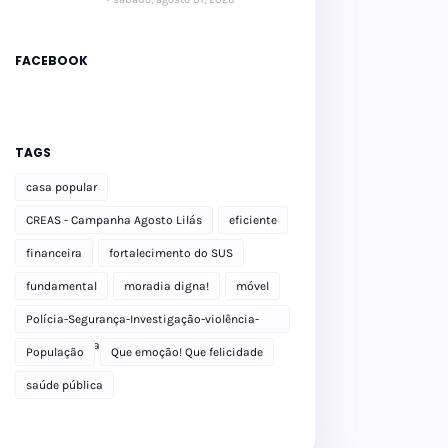
FACEBOOK
TAGS
casa popular
CREAS - Campanha Agosto Lilás
eficiente
financeira
fortalecimento do SUS
fundamental
moradia digna!
móvel
Polícia-Segurança-Investigação-violência-
Polícia Militar-delegacia
População
Que emoção! Que felicidade
saúde pública