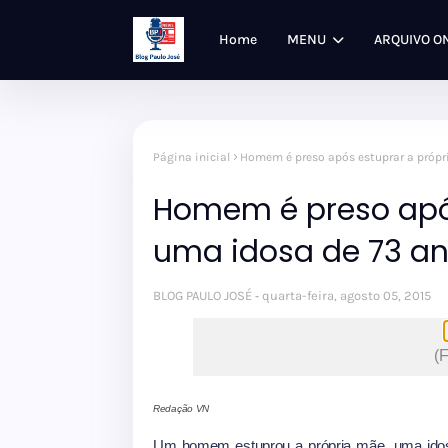
Home
MENU
ARQUIVO O
Página inicial
Homem é preso após estuprar a própr
Homem é preso após
uma idosa de 73 a
BLOG PAULO JOSÉ
quarta-feira, agosto 05, 2015
(
Redação VN
Um homem estuprou a própria mãe, uma idosa 