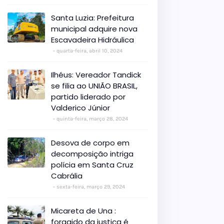
Santa Luzia: Prefeitura
municipal adquire nova
Escavadeira Hidráulica
quarta-feira, abril 10, 2024
Ilhéus: Vereador Tandick
se filia ao UNIÃO BRASIL,
partido liderado por
Valderico Júnior
quinta-feira, março 28, 2024
Desova de corpo em
decomposição intriga
polícia em Santa Cruz
Cabrália
sexta-feira, março 29, 2024
Micareta de Una :
foragido da justiça é