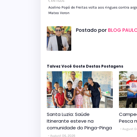
ANTIGOS
Acelino Popó de Freitas volta aos ringues contra arg
Mateo Veron
Postado por
BLOG PAULO
Talvez Você Goste Destas Postagens
Santa Luzia: Saúde
Campeo
Itinerante esteve na
Pesca m
comunidade do Pinga-Pinga
August 0
August 06, 2026