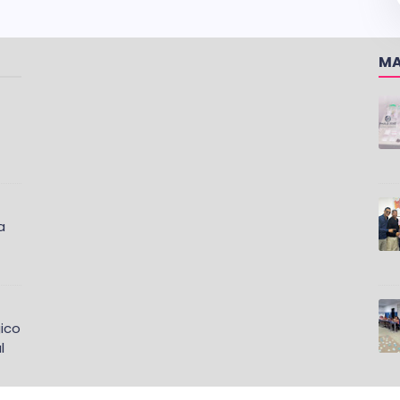
MA
a
ico
l