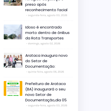
preso após
reconhecimento facial
segunda-feira, agosto 03, 2026
Idoso é encontrado
morto dentro de ônibus
da Rota Transportes
domingo, agosto 02, 2026
Arataca inaugura novo
do Setor de
Documentação:
quinta-feira, agosto 06, 2026
Prefeitura de Arataca
(BA) inaugurará o seu
novo Setor de
Documentação,dia 05
segunda-feira, agosto 03, 2026