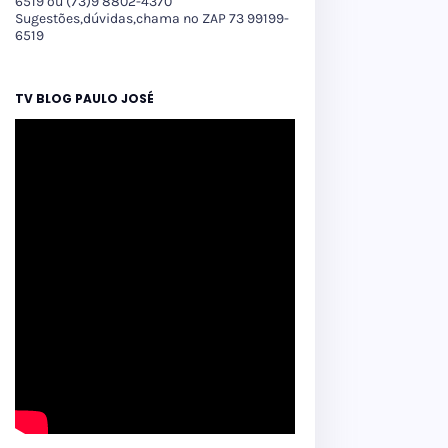
6519 ou (73)9 8802-4370
Sugestões,dúvidas,chama no ZAP 73 99199-
6519
TV BLOG PAULO JOSÉ