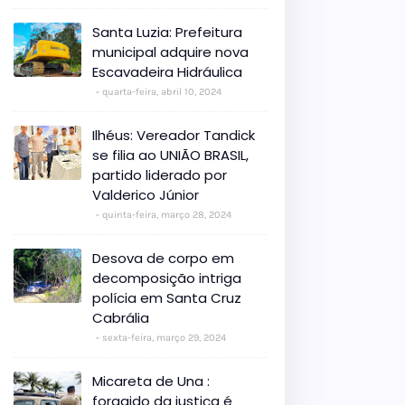
Santa Luzia: Prefeitura
municipal adquire nova
Escavadeira Hidráulica
quarta-feira, abril 10, 2024
Ilhéus: Vereador Tandick
se filia ao UNIÃO BRASIL,
partido liderado por
Valderico Júnior
quinta-feira, março 28, 2024
Desova de corpo em
decomposição intriga
polícia em Santa Cruz
Cabrália
sexta-feira, março 29, 2024
Micareta de Una :
foragido da justiça é