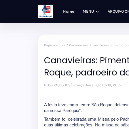
Home
MENU
ARQUIVO O
Página inicial
Canavieiras: Pimenteiras comemorou
Canavieiras: Pime
Roque, padroeiro 
BLOG PAULO JOSÉ
terça-feira, agosto 18, 2015
A festa teve como tema: São Roque, defens
da nossa Paróquia”.
Também foi celebrada uma Missa pelo Padre
duas últimas celebrações. Na missa de sáb