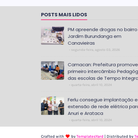
POSTS MAIS LIDOS
PM apreende drogas no bairro
Jardim Burundanga em
Canavieiras
segunda-feira, agosto 03, 2026
Camacan: Prefeitura promove
primeiro intercâmbio Pedagóg
das escolas de Tempo Integra
quarta-feira, abril 10, 2024
Ferlu consegue implantação e
extensão de rede elétrica par
Anuri e Arataca
quarta-feira, abril 10, 2024
Crafted with
by
TemplatesYard
| Distributed by
T