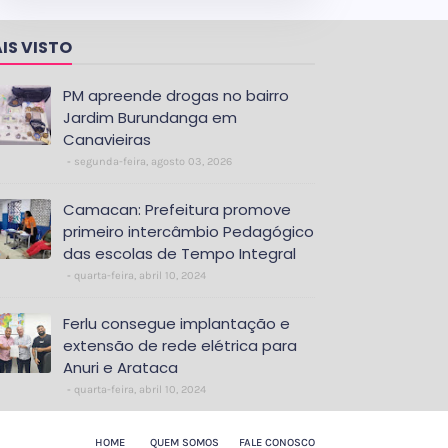
IS VISTO
PM apreende drogas no bairro
Jardim Burundanga em
Canavieiras
segunda-feira, agosto 03, 2026
Camacan: Prefeitura promove
primeiro intercâmbio Pedagógico
das escolas de Tempo Integral
quarta-feira, abril 10, 2024
Ferlu consegue implantação e
extensão de rede elétrica para
Anuri e Arataca
quarta-feira, abril 10, 2024
HOME
QUEM SOMOS
FALE CONOSCO