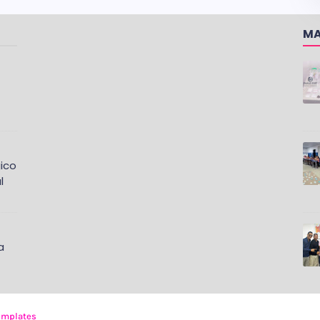
MA
ico
l
a
emplates