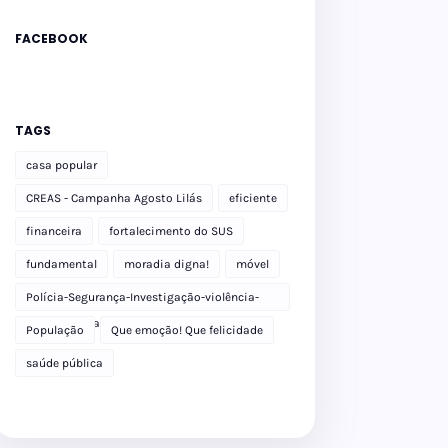
FACEBOOK
TAGS
casa popular
CREAS - Campanha Agosto Lilás
eficiente
financeira
fortalecimento do SUS
fundamental
moradia digna!
móvel
Polícia-Segurança-Investigação-violência-
Polícia Militar-delegacia
População
Que emoção! Que felicidade
saúde pública