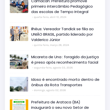
Camacan: Prefeitura promove
primeiro intercâmbio Pedagógico
das escolas de Tempo Integral
quarta-feira, abril 10, 2024
Ilhéus: Vereador Tandick se filia ao
UNIÃO BRASIL, partido liderado por
Valderico Júnior
quinta-feira, março 28, 2024
Micareta de Una : foragido da justiça
é preso após reconhecimento facial
segunda-feira, agosto 03, 2026
Idoso é encontrado morto dentro de
ônibus da Rota Transportes
domingo, agosto 02, 2026
Prefeitura de Arataca (BA)
inaugurará o seu novo Setor de