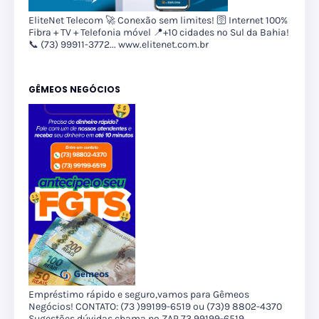
EliteNet Telecom 🚀 Conexão sem limites! 🛜 Internet 100%
Fibra + TV + Telefonia móvel 📍+10 cidades no Sul da Bahia!
📞 (73) 99911-3772... www.elitenet.com.br
GÊMEOS NEGÓCIOS
Empréstimo rápido e seguro,vamos para Gêmeos
Negócios! CONTATO: (73 )99199-6519 ou (73)9 8802-4370
Sugestões,dúvidas,chama no ZAP 73 99199-6519