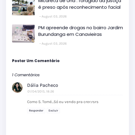
Micareta de Una : foragido da justiça
é preso após reconhecimento facial
August 03, 2026
PM apreende drogas no bairro Jardim
Burundanga em Canavieiras
August 03, 2026
Postar Um Comentário
1 Comentários
Dália Pacheco
01/04/2015, 18:26
Como S. Tomé...Só eu vendo pra crer.rsrs
Responder
Excluir