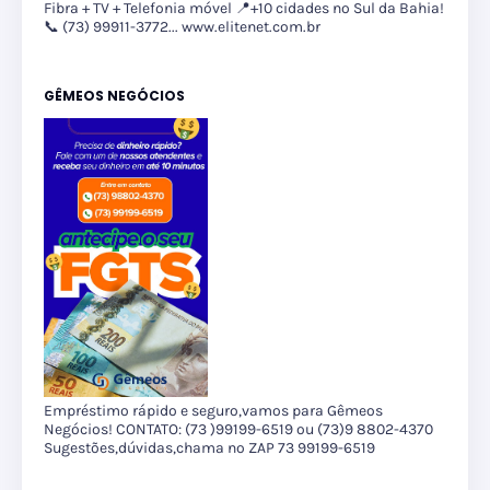
Fibra + TV + Telefonia móvel 📍+10 cidades no Sul da Bahia!
📞 (73) 99911-3772... www.elitenet.com.br
GÊMEOS NEGÓCIOS
Empréstimo rápido e seguro,vamos para Gêmeos
Negócios! CONTATO: (73 )99199-6519 ou (73)9 8802-4370
Sugestões,dúvidas,chama no ZAP 73 99199-6519