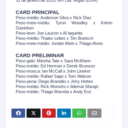
31 de janeiro de 2015, em Las Vegas (EUA)
CARD PRINCIPAL
Peso-médio: Anderson Silva x Nick Diaz
Peso-meio-médio: Tyron Woodley x Kelvin
Gastelum
Peso-leve: Joe Lauzon x Al Iaquinta
Peso-médio: Thales Leites x Tim Boetsch
Peso-meio-médio: Jordan Mein x Thiago Alves
CARD PRELIMINAR
Peso-galo: Miesha Tate x Sara McMann
Peso-médio: Ed Herman x Derek Brunson
Peso-mosca: Ian McCall x John Lineker
Peso-médio: Rafael Sapo x Tom Watson
Peso-pena: Diego Brandão x Jimy Hettes
Peso-médio: Rick Monstro x Ildemar Marajó
Peso-médio: Thiago Marreta x Andy Enz