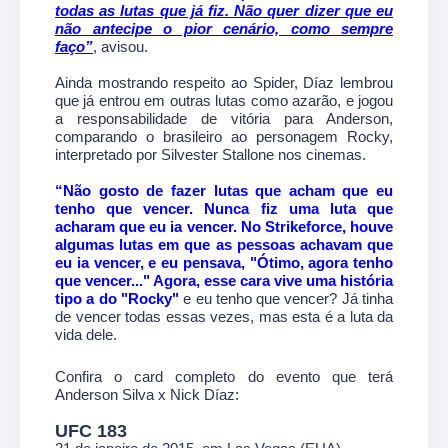
todas as lutas que já fiz. Não quer dizer que eu
não antecipe o pior cenário, como sempre
faço”
, avisou.
Ainda mostrando respeito ao Spider, Díaz lembrou
que já entrou em outras lutas como azarão, e jogou
a responsabilidade de vitória para Anderson,
comparando o brasileiro ao personagem Rocky,
interpretado por Silvester Stallone nos cinemas.
“Não gosto de fazer lutas que acham que eu
tenho que vencer. Nunca fiz uma luta que
acharam que eu ia vencer. No Strikeforce, houve
algumas lutas em que as pessoas achavam que
eu ia vencer, e eu pensava, "Ótimo, agora tenho
que vencer..." Agora, esse cara vive uma história
tipo a do "Rocky"
e eu tenho que vencer? Já tinha
de vencer todas essas vezes, mas esta é a luta da
vida dele.
Confira o card completo do evento que terá
Anderson Silva x Nick Díaz:
UFC 183