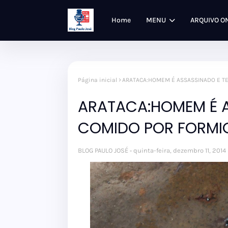
Home
MENU
ARQUIVO O
Página inicial
ARATACA:HOMEM É ASSASSINADO E T
ARATACA:HOMEM É 
COMIDO POR FORMI
BLOG PAULO JOSÉ
quinta-feira, dezembro 11, 2014