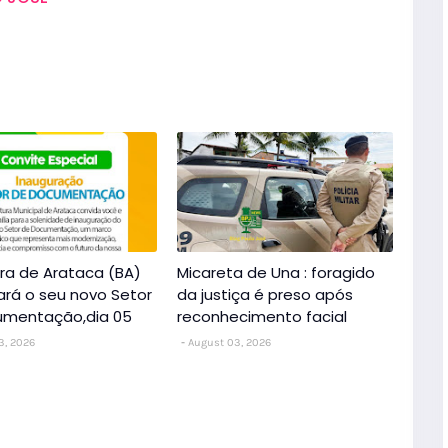
ura de Arataca (BA)
Micareta de Una : foragido
ará o seu novo Setor
da justiça é preso após
umentação,dia 05
reconhecimento facial
3, 2026
August 03, 2026