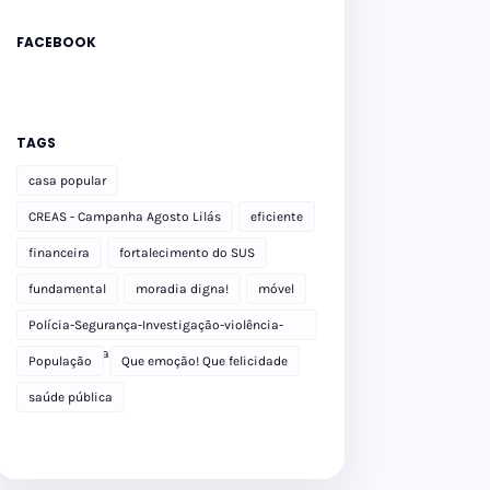
FACEBOOK
TAGS
casa popular
CREAS - Campanha Agosto Lilás
eficiente
financeira
fortalecimento do SUS
fundamental
moradia digna!
móvel
Polícia-Segurança-Investigação-violência-
Polícia Militar-delegacia
População
Que emoção! Que felicidade
saúde pública