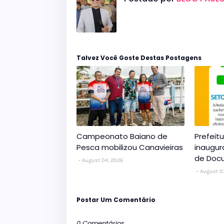
Talvez Você Goste Destas Postagens
Campeonato Baiano de
Prefeit
Pesca mobilizou Canavieiras
inaugur
de Doc
August 04, 2026
August 0
Postar Um Comentário
0 Comentários