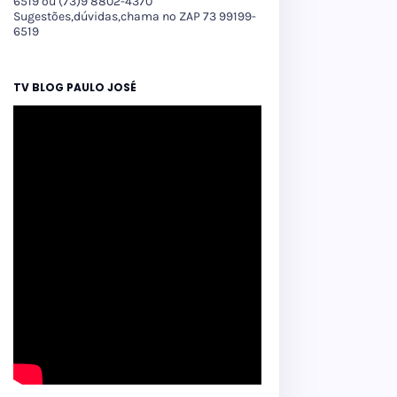
6519 ou (73)9 8802-4370
Sugestões,dúvidas,chama no ZAP 73 99199-
6519
TV BLOG PAULO JOSÉ