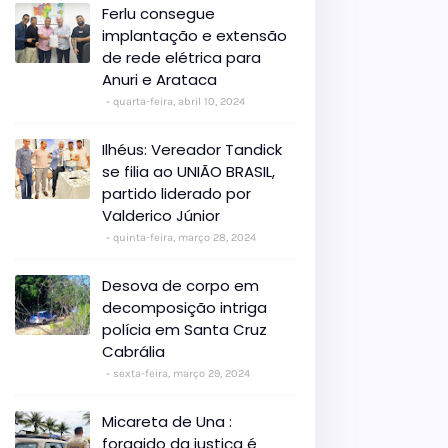
Ferlu consegue
implantação e extensão
de rede elétrica para
Anuri e Arataca
quarta-feira, abril 10, 2024
Ilhéus: Vereador Tandick
se filia ao UNIÃO BRASIL,
partido liderado por
Valderico Júnior
quinta-feira, março 28, 2024
Desova de corpo em
decomposição intriga
polícia em Santa Cruz
Cabrália
sexta-feira, março 29, 2024
Micareta de Una :
foragido da justiça é