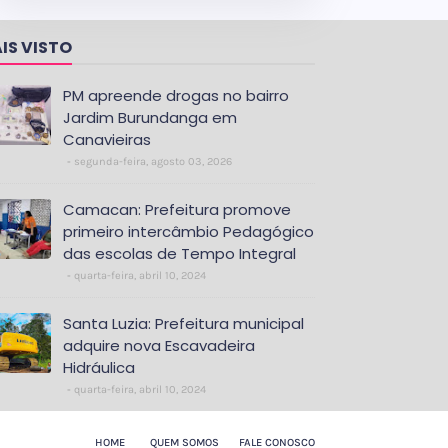
IS VISTO
PM apreende drogas no bairro
Jardim Burundanga em
Canavieiras
segunda-feira, agosto 03, 2026
Camacan: Prefeitura promove
primeiro intercâmbio Pedagógico
das escolas de Tempo Integral
quarta-feira, abril 10, 2024
Santa Luzia: Prefeitura municipal
adquire nova Escavadeira
Hidráulica
quarta-feira, abril 10, 2024
HOME
QUEM SOMOS
FALE CONOSCO