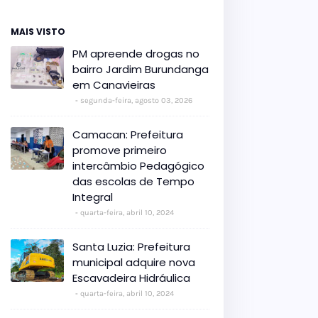
MAIS VISTO
PM apreende drogas no
bairro Jardim Burundanga
em Canavieiras
segunda-feira, agosto 03, 2026
Camacan: Prefeitura
promove primeiro
intercâmbio Pedagógico
das escolas de Tempo
Integral
quarta-feira, abril 10, 2024
Santa Luzia: Prefeitura
municipal adquire nova
Escavadeira Hidráulica
quarta-feira, abril 10, 2024