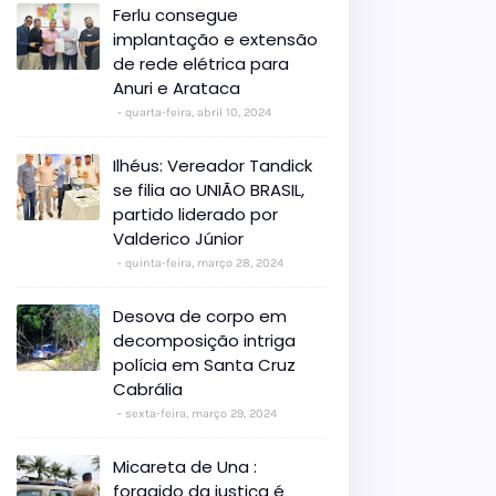
Ferlu consegue
implantação e extensão
de rede elétrica para
Anuri e Arataca
quarta-feira, abril 10, 2024
Ilhéus: Vereador Tandick
se filia ao UNIÃO BRASIL,
partido liderado por
Valderico Júnior
quinta-feira, março 28, 2024
Desova de corpo em
decomposição intriga
polícia em Santa Cruz
Cabrália
sexta-feira, março 29, 2024
Micareta de Una :
foragido da justiça é