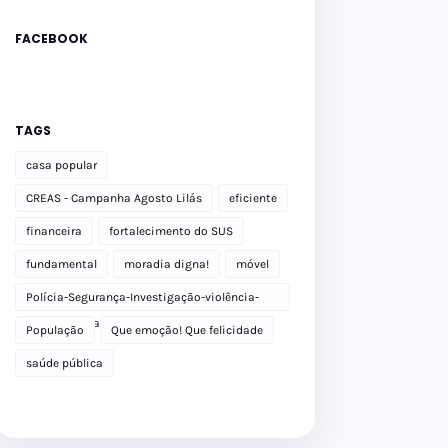
FACEBOOK
TAGS
casa popular
CREAS - Campanha Agosto Lilás
eficiente
financeira
fortalecimento do SUS
fundamental
moradia digna!
móvel
Polícia-Segurança-Investigação-violência-
Polícia Militar-delegacia
População
Que emoção! Que felicidade
saúde pública