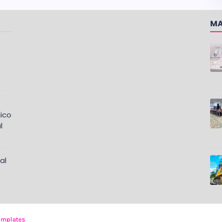
MA
ico
l
al
emplates