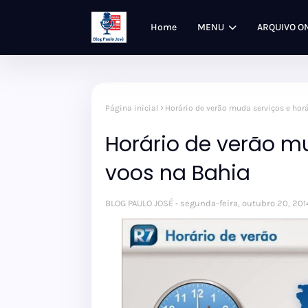
Home
MENU
ARQUIVO O
Página inicial
Horário de verão muda serviços e hor
Horário de verão mu
voos na Bahia
BLOG PAULO JOSÉ
segunda-feira, outubro 20, 201