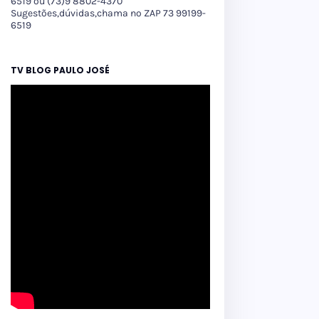
6519 ou (73)9 8802-4370
Sugestões,dúvidas,chama no ZAP 73 99199-
6519
TV BLOG PAULO JOSÉ