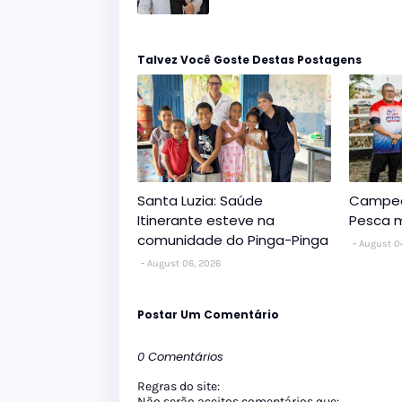
Talvez Você Goste Destas Postagens
Santa Luzia: Saúde
Campeo
Itinerante esteve na
Pesca m
comunidade do Pinga-Pinga
August 0
August 06, 2026
Postar Um Comentário
0 Comentários
Regras do site:
Não serão aceitos comentários que: