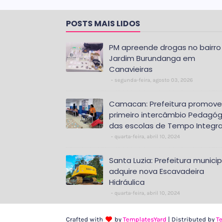
POSTS MAIS LIDOS
PM apreende drogas no bairro
Jardim Burundanga em
Canavieiras
segunda-feira, agosto 03, 2026
Camacan: Prefeitura promove
primeiro intercâmbio Pedagóg
das escolas de Tempo Integra
quarta-feira, abril 10, 2024
Santa Luzia: Prefeitura municip
adquire nova Escavadeira
Hidráulica
quarta-feira, abril 10, 2024
Crafted with
by
TemplatesYard
| Distributed by
T