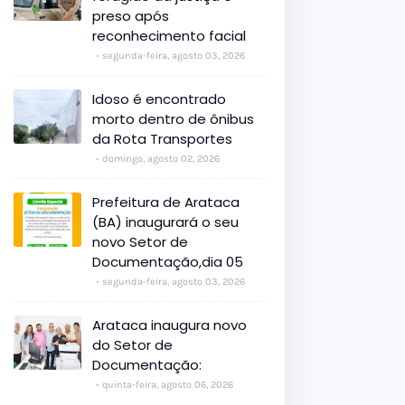
preso após
reconhecimento facial
segunda-feira, agosto 03, 2026
Idoso é encontrado
morto dentro de ônibus
da Rota Transportes
domingo, agosto 02, 2026
Prefeitura de Arataca
(BA) inaugurará o seu
novo Setor de
Documentação,dia 05
segunda-feira, agosto 03, 2026
Arataca inaugura novo
do Setor de
Documentação:
quinta-feira, agosto 06, 2026