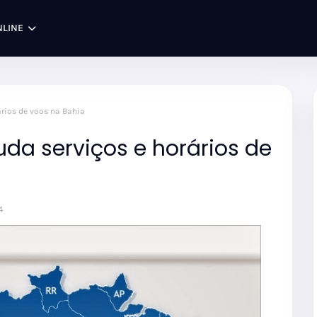
NLINE
ários de voos na Bahia
da serviços e horários de
4