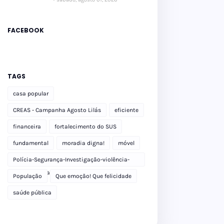
FACEBOOK
TAGS
casa popular
CREAS - Campanha Agosto Lilás
eficiente
financeira
fortalecimento do SUS
fundamental
moradia digna!
móvel
Polícia-Segurança-Investigação-violência-
Polícia Militar-delegacia
População
Que emoção! Que felicidade
saúde pública