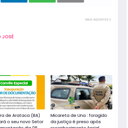
MAIS RECENTES
 JOSÉ
ura de Arataca (BA)
Micareta de Una : foragido
ará o seu novo Setor
da justiça é preso após
umentação,dia 05
reconhecimento facial