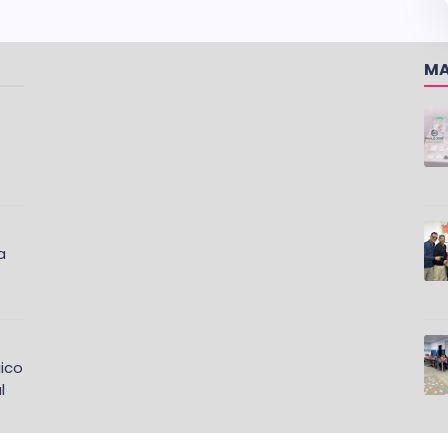
MA
a
ico
l