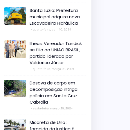
Santa Luzia: Prefeitura
municipal adquire nova
Escavadeira Hidráulica
quarta-feira, abril 10, 2024
Ilhéus: Vereador Tandick
se filia ao UNIÃO BRASIL,
partido liderado por
Valderico Júnior
quinta-feira, março 28, 2024
Desova de corpo em
decomposição intriga
polícia em Santa Cruz
Cabrália
sexta-feira, março 29, 2024
Micareta de Una :
foragido da justiça é