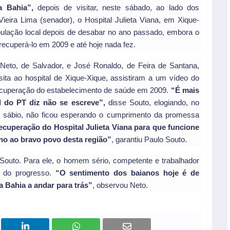
a Bahia”,
depois de visitar, neste sábado, ao lado dos
eira Lima (senador), o Hospital Julieta Viana, em Xique-
pulação local depois de desabar no ano passado, embora o
ecuperá-lo em 2009 e até hoje nada fez.
to, de Salvador, e José Ronaldo, de Feira de Santana,
sita ao hospital de Xique-Xique, assistiram a um vídeo do
cuperação do estabelecimento de saúde em 2009.
“É mais
 do PT diz não se escreve”,
disse Souto, elogiando, no
ue, sábio, não ficou esperando o cumprimento da promessa
recuperação do Hospital Julieta Viana para que funcione
no ao bravo povo desta região”
, garantiu Paulo Souto.
 Souto. Para ele, o homem sério, competente e trabalhador
o do progresso.
“O sentimento dos baianos hoje é de
 Bahia a andar para trás”
, observou Neto.