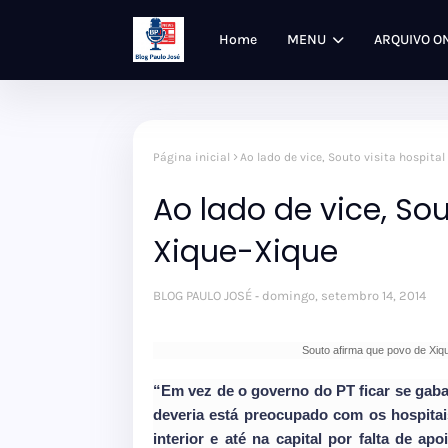
Home
MENU
ARQUIVO O
Página inicial
Ao lado de vice, Souto visita hospita
Ao lado de vice, Sou
Xique-Xique
BLOG PAULO JOSÉ
domingo, setembro 14, 2014
Souto afirma que povo de Xiq
“Em vez de o governo do PT ficar se gaba
deveria está preocupado com os hospita
interior e até na capital por falta de a