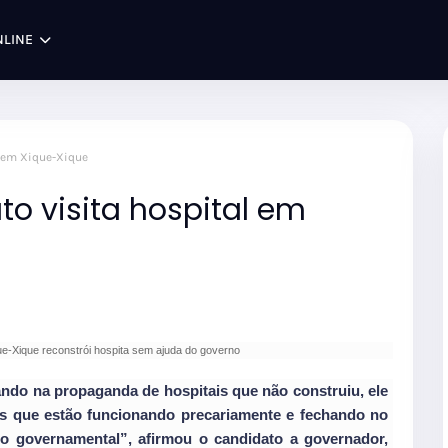
NLINE
l em Xique-Xique
to visita hospital em
ue-Xique reconstrói hospita sem ajuda do governo
ndo na propaganda de hospitais que não construiu, ele
is que estão funcionando precariamente e fechando no
poio governamental”, afirmou o candidato a governador,