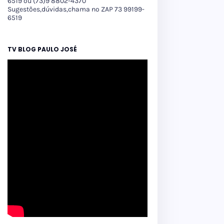
6519 ou (73)9 8802-4370
Sugestões,dúvidas,chama no ZAP 73 99199-
6519
TV BLOG PAULO JOSÉ