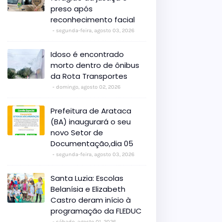
preso após
reconhecimento facial
segunda-feira, agosto 03, 2026
Idoso é encontrado
morto dentro de ônibus
da Rota Transportes
domingo, agosto 02, 2026
Prefeitura de Arataca
(BA) inaugurará o seu
novo Setor de
Documentação,dia 05
segunda-feira, agosto 03, 2026
Santa Luzia: Escolas
Belanísia e Elizabeth
Castro deram início à
programação da FLEDUC
sábado, agosto 01, 2026