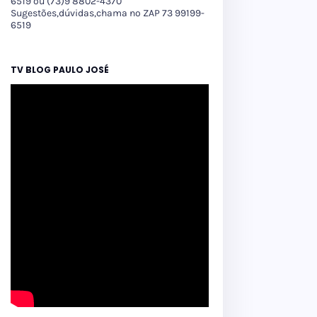
6519 ou (73)9 8802-4370
Sugestões,dúvidas,chama no ZAP 73 99199-
6519
TV BLOG PAULO JOSÉ