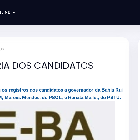
NLINE
OS
RIA DOS CANDIDATOS
iu os registros dos candidatos a governador da Bahia Rui
M; Marcos Mendes, do PSOL; e Renata Mallet, do PSTU.