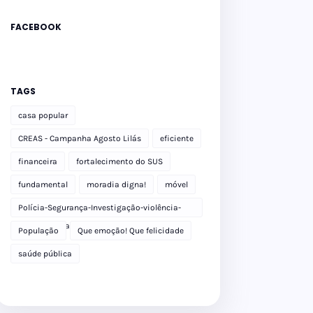
FACEBOOK
TAGS
casa popular
CREAS - Campanha Agosto Lilás
eficiente
financeira
fortalecimento do SUS
fundamental
moradia digna!
móvel
Polícia-Segurança-Investigação-violência-
Polícia Militar-delegacia
População
Que emoção! Que felicidade
saúde pública