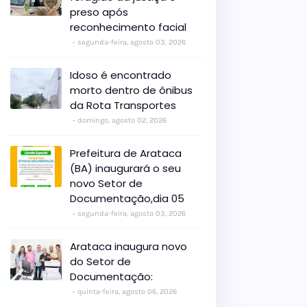
preso após
reconhecimento facial
segunda-feira, agosto 03, 2026
Idoso é encontrado
morto dentro de ônibus
da Rota Transportes
domingo, agosto 02, 2026
Prefeitura de Arataca
(BA) inaugurará o seu
novo Setor de
Documentação,dia 05
segunda-feira, agosto 03, 2026
Arataca inaugura novo
do Setor de
Documentação:
quinta-feira, agosto 06, 2026