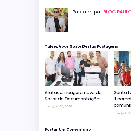
Postado por
BLOG PAULO
Talvez Você Goste Destas Postagens
Arataca inaugura novo do
Santa L
Setor de Documentação:
Itinera
comuni
August 06, 2026
August 0
Postar Um Comentário