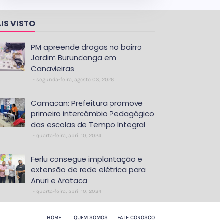
IS VISTO
PM apreende drogas no bairro
Jardim Burundanga em
Canavieiras
segunda-feira, agosto 03, 2026
Camacan: Prefeitura promove
primeiro intercâmbio Pedagógico
das escolas de Tempo Integral
quarta-feira, abril 10, 2024
Ferlu consegue implantação e
extensão de rede elétrica para
Anuri e Arataca
quarta-feira, abril 10, 2024
HOME
QUEM SOMOS
FALE CONOSCO