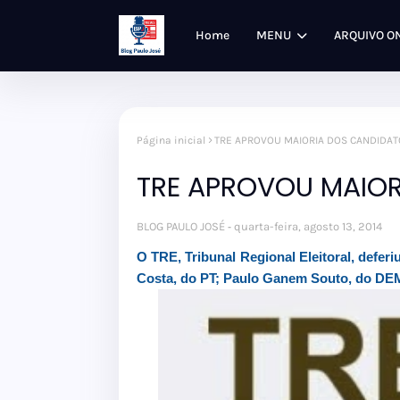
Home
MENU
ARQUIVO O
Página inicial
TRE APROVOU MAIORIA DOS CANDIDAT
TRE APROVOU MAIO
BLOG PAULO JOSÉ
quarta-feira, agosto 13, 2014
O TRE, Tribunal Regional Eleitoral, defer
Costa, do PT; Paulo Ganem Souto, do DE