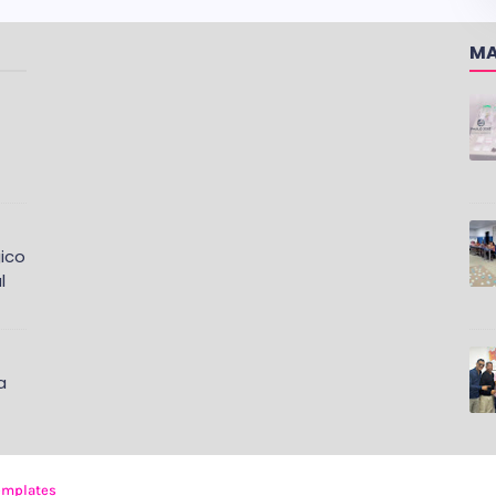
MA
ico
l
a
emplates