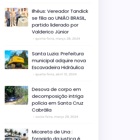
Ilhéus: Vereador Tandick
se filia ao UNIÃO BRASIL,
partido liderado por
Valderico Júnior
quinta-feira, março 28, 2024
Santa Luzia: Prefeitura
municipal adquire nova
Escavadeira Hidráulica
quarta-feira, abril 10, 2024
Desova de corpo em
decomposição intriga
polícia em Santa Cruz
Cabrália
sexta-feira, março 29, 2024
Micareta de Una :
foragido da justiça é