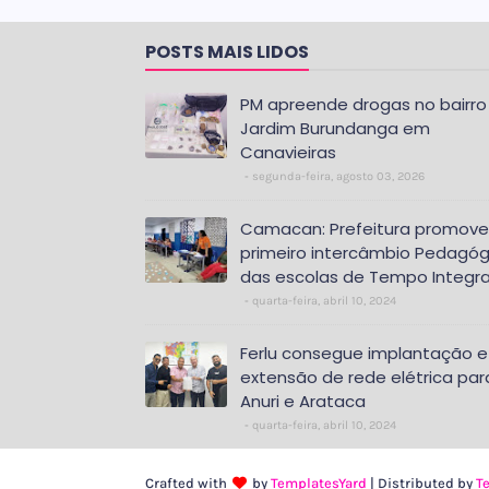
POSTS MAIS LIDOS
PM apreende drogas no bairro
Jardim Burundanga em
Canavieiras
segunda-feira, agosto 03, 2026
Camacan: Prefeitura promove
primeiro intercâmbio Pedagóg
das escolas de Tempo Integra
quarta-feira, abril 10, 2024
Ferlu consegue implantação e
extensão de rede elétrica par
Anuri e Arataca
quarta-feira, abril 10, 2024
Crafted with
by
TemplatesYard
| Distributed by
T