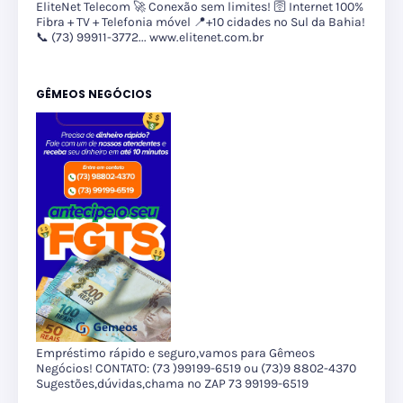
EliteNet Telecom 🚀 Conexão sem limites! 🛜 Internet 100%
Fibra + TV + Telefonia móvel 📍+10 cidades no Sul da Bahia!
📞 (73) 99911-3772... www.elitenet.com.br
GÊMEOS NEGÓCIOS
Empréstimo rápido e seguro,vamos para Gêmeos
Negócios! CONTATO: (73 )99199-6519 ou (73)9 8802-4370
Sugestões,dúvidas,chama no ZAP 73 99199-6519