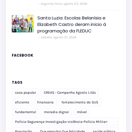
segunda-feira, agosto 03, 2026
Santa Luzia: Escolas Belanísia e
Elizabeth Castro deram início à
programação da FLEDUC
sábado, agosto 01, 2026
FACEBOOK
TAGS
casa popular
CREAS - Campanha Agosto Lilás
eficiente
financeira
fortalecimento do SUS
fundamental
moradia digna!
móvel
Polícia-Segurança-Investigação-violência-Polícia Militar-
delegacia
População
Que emoção! Que felicidade
saúde pública