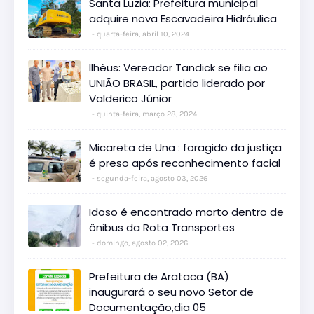
Santa Luzia: Prefeitura municipal
adquire nova Escavadeira Hidráulica
quarta-feira, abril 10, 2024
Ilhéus: Vereador Tandick se filia ao
UNIÃO BRASIL, partido liderado por
Valderico Júnior
quinta-feira, março 28, 2024
Micareta de Una : foragido da justiça
é preso após reconhecimento facial
segunda-feira, agosto 03, 2026
Idoso é encontrado morto dentro de
ônibus da Rota Transportes
domingo, agosto 02, 2026
Prefeitura de Arataca (BA)
inaugurará o seu novo Setor de
Documentação,dia 05