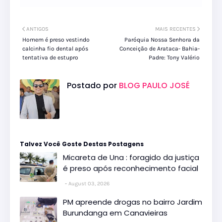
ANTIGOS
MAIS RECENTES
Homem é preso vestindo
Paróquia Nossa Senhora da
calcinha fio dental após
Conceição de Arataca- Bahia-
tentativa de estupro
Padre: Tony Valério
Postado por
BLOG PAULO JOSÉ
Talvez Você Goste Destas Postagens
Micareta de Una : foragido da justiça
é preso após reconhecimento facial
August 03, 2026
PM apreende drogas no bairro Jardim
Burundanga em Canavieiras