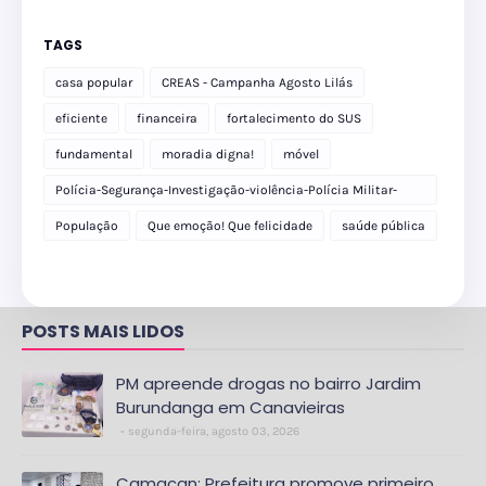
TAGS
casa popular
CREAS - Campanha Agosto Lilás
eficiente
financeira
fortalecimento do SUS
fundamental
moradia digna!
móvel
Polícia-Segurança-Investigação-violência-Polícia Militar-
delegacia
População
Que emoção! Que felicidade
saúde pública
POSTS MAIS LIDOS
PM apreende drogas no bairro Jardim
Burundanga em Canavieiras
segunda-feira, agosto 03, 2026
Camacan: Prefeitura promove primeiro