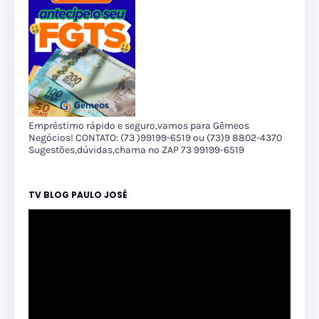
Empréstimo rápido e seguro,vamos para Gêmeos
Negócios! CONTATO: (73 )99199-6519 ou (73)9 8802-4370
Sugestões,dúvidas,chama no ZAP 73 99199-6519
TV BLOG PAULO JOSÉ