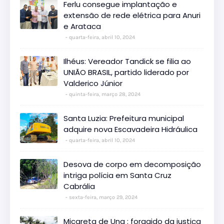
Ferlu consegue implantação e
extensão de rede elétrica para Anuri
e Arataca
quarta-feira, abril 10, 2024
Ilhéus: Vereador Tandick se filia ao
UNIÃO BRASIL, partido liderado por
Valderico Júnior
quinta-feira, março 28, 2024
Santa Luzia: Prefeitura municipal
adquire nova Escavadeira Hidráulica
quarta-feira, abril 10, 2024
Desova de corpo em decomposição
intriga polícia em Santa Cruz
Cabrália
sexta-feira, março 29, 2024
Micareta de Una : foragido da justiça