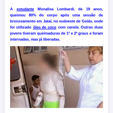
A
estudante
Monalisa Lombardi, de 19 anos,
queimou 80% do corpo após uma sessão de
bronzeamento em Jataí, no sudoeste de Goiás, onde
foi utilizado
óleo de coco
com canela. Outras duas
jovens tiveram queimaduras de 1º e 2º graus e foram
internadas, mas já liberadas.