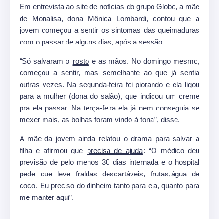
Em entrevista ao
site de notícias
do grupo Globo, a mãe
de Monalisa, dona Mônica Lombardi, contou que a
jovem começou a sentir os sintomas das queimaduras
com o passar de alguns dias, após a sessão.
“Só salvaram o
rosto
e as mãos. No domingo mesmo,
começou a sentir, mas semelhante ao que já sentia
outras vezes. Na segunda-feira foi piorando e ela ligou
para a mulher (dona do salão), que indicou um creme
pra ela passar. Na terça-feira ela já nem conseguia se
mexer mais, as bolhas foram vindo
à tona
”, disse.
A mãe da jovem ainda relatou o
drama
para salvar a
filha e afirmou que
precisa de ajuda
: “O médico deu
previsão de pelo menos 30 dias internada e o hospital
pede que leve fraldas descartáveis, frutas,
água de
coco
. Eu preciso do dinheiro tanto para ela, quanto para
me manter aqui”.