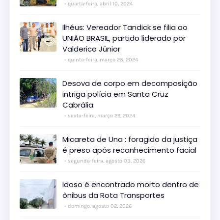
quarta-feira, abril 10, 2024
Ilhéus: Vereador Tandick se filia ao
UNIÃO BRASIL, partido liderado por
Valderico Júnior
quinta-feira, março 28, 2024
Desova de corpo em decomposição
intriga polícia em Santa Cruz
Cabrália
sexta-feira, março 29, 2024
Micareta de Una : foragido da justiça
é preso após reconhecimento facial
segunda-feira, agosto 03, 2026
Idoso é encontrado morto dentro de
ônibus da Rota Transportes
domingo, agosto 02, 2026