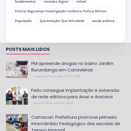
fundamental
moradia digna!
móvel
Polícia-Segurança-Investigação-violência-Polícia Militar-
delegacia
População
Que emoção! Que felicidade
saúde pública
POSTS MAIS LIDOS
PM apreende drogas no bairro Jardim
Burundanga em Canavieiras
segunda-feira, agosto 03, 2026
Ferlu consegue implantação e extensão
de rede elétrica para Anuri e Arataca
quarta-feira, abril 10, 2024
Camacan: Prefeitura promove primeiro
intercâmbio Pedagógico das escolas de
Tempo Integral