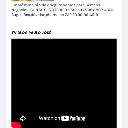
Empréstimo rápido e seguro,vamos para Gêmeos
Negócios! CONTATO: (73 )99199-6519 ou (73)9 8802-4370
Sugestões,dúvidas,chama no ZAP 73 99199-6519
TV BLOG PAULO JOSÉ