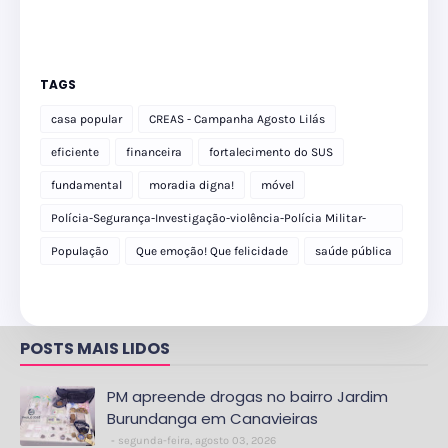
TAGS
casa popular
CREAS - Campanha Agosto Lilás
eficiente
financeira
fortalecimento do SUS
fundamental
moradia digna!
móvel
Polícia-Segurança-Investigação-violência-Polícia Militar-
delegacia
População
Que emoção! Que felicidade
saúde pública
POSTS MAIS LIDOS
PM apreende drogas no bairro Jardim
Burundanga em Canavieiras
segunda-feira, agosto 03, 2026