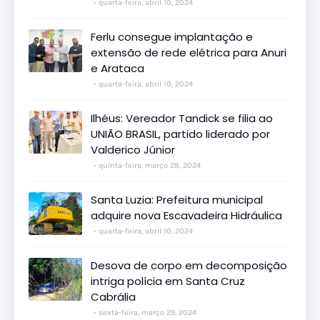
quarta-feira, abril 10, 2024
Ferlu consegue implantação e
extensão de rede elétrica para Anuri
e Arataca
quarta-feira, abril 10, 2024
Ilhéus: Vereador Tandick se filia ao
UNIÃO BRASIL, partido liderado por
Valderico Júnior
quinta-feira, março 28, 2024
Santa Luzia: Prefeitura municipal
adquire nova Escavadeira Hidráulica
quarta-feira, abril 10, 2024
Desova de corpo em decomposição
intriga polícia em Santa Cruz
Cabrália
sexta-feira, março 29, 2024