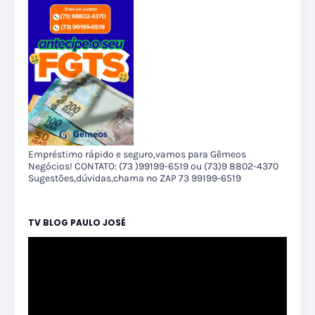
Empréstimo rápido e seguro,vamos para Gêmeos
Negócios! CONTATO: (73 )99199-6519 ou (73)9 8802-4370
Sugestões,dúvidas,chama no ZAP 73 99199-6519
TV BLOG PAULO JOSÉ