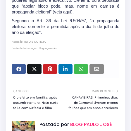
poderes legislativo e executivo. Ele lembrou a deputada
que “apoiar bloco pode, mas, nome em camisa é
propaganda eleitoral” (veja aqui).
Segundo o Art. 36 da Lei 9.504/97, “a propaganda
eleitoral somente é permitida após o dia 5 de julho do
ano da eleição”.
Redação: ISTO É NOTÍCIA
Fonte de Informação: blogdogusmão
ANTIGOS
MAIS RECENTES
O prefeito em família: após
CANAVIEIRAS: Primeiros dias
assumir namoro, Neto curte
de Carnaval tiveram menos
folia com Rafaela e filha
foliões que em anos anteriores
Postado por
BLOG PAULO JOSÉ