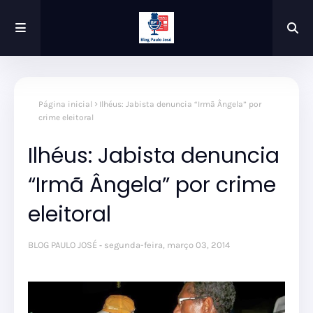
Página inicial
Ilhéus: Jabista denuncia “Irmã Ângela” por
crime eleitoral
Ilhéus: Jabista denuncia
“Irmã Ângela” por crime
eleitoral
BLOG PAULO JOSÉ
segunda-feira, março 03, 2014