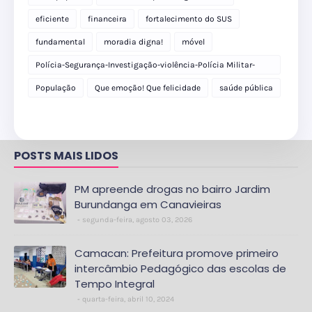
eficiente
financeira
fortalecimento do SUS
fundamental
moradia digna!
móvel
Polícia-Segurança-Investigação-violência-Polícia Militar-
delegacia
População
Que emoção! Que felicidade
saúde pública
POSTS MAIS LIDOS
PM apreende drogas no bairro Jardim
Burundanga em Canavieiras
segunda-feira, agosto 03, 2026
Camacan: Prefeitura promove primeiro
intercâmbio Pedagógico das escolas de
Tempo Integral
quarta-feira, abril 10, 2024