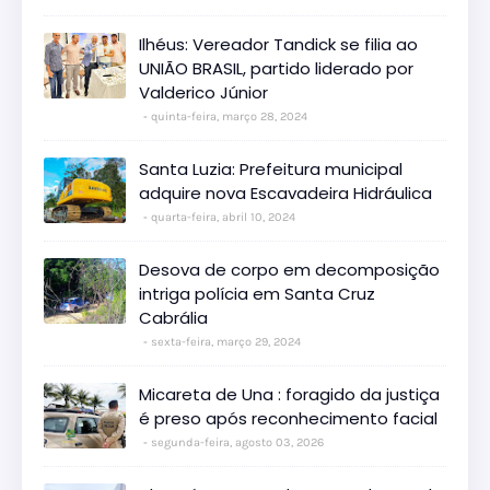
Ilhéus: Vereador Tandick se filia ao
UNIÃO BRASIL, partido liderado por
Valderico Júnior
quinta-feira, março 28, 2024
Santa Luzia: Prefeitura municipal
adquire nova Escavadeira Hidráulica
quarta-feira, abril 10, 2024
Desova de corpo em decomposição
intriga polícia em Santa Cruz
Cabrália
sexta-feira, março 29, 2024
Micareta de Una : foragido da justiça
é preso após reconhecimento facial
segunda-feira, agosto 03, 2026