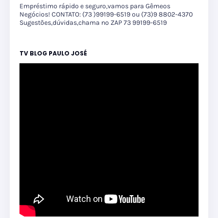
Empréstimo rápido e seguro,vamos para Gêmeos
Negócios! CONTATO: (73 )99199-6519 ou (73)9 8802-4370
Sugestões,dúvidas,chama no ZAP 73 99199-6519
TV BLOG PAULO JOSÉ