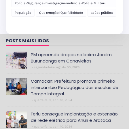
Polícia-Segurança-Investigação-violência-Polícia Militar-
delegacia
População
Que emoção! Que felicidade
saúde pública
POSTS MAIS LIDOS
PM apreende drogas no bairro Jardim
Burundanga em Canavieiras
segunda-feira, agosto 03, 2026
Camacan: Prefeitura promove primeiro
intercâmbio Pedagógico das escolas de
Tempo Integral
quarta-feira, abril 10, 2024
Ferlu consegue implantação e extensão
de rede elétrica para Anuri e Arataca
quarta-feira, abril 10, 2024