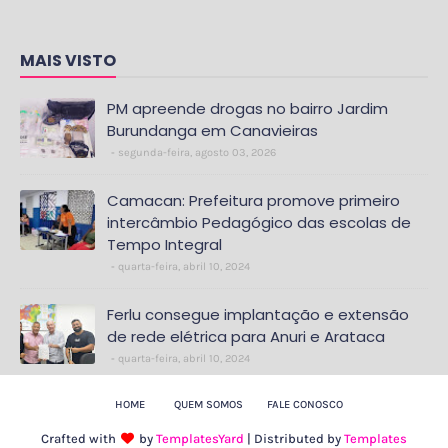
MAIS VISTO
PM apreende drogas no bairro Jardim
Burundanga em Canavieiras
segunda-feira, agosto 03, 2026
Camacan: Prefeitura promove primeiro
intercâmbio Pedagógico das escolas de
Tempo Integral
quarta-feira, abril 10, 2024
Ferlu consegue implantação e extensão
de rede elétrica para Anuri e Arataca
quarta-feira, abril 10, 2024
HOME
QUEM SOMOS
FALE CONOSCO
Crafted with
by
TemplatesYard
| Distributed by
Templates