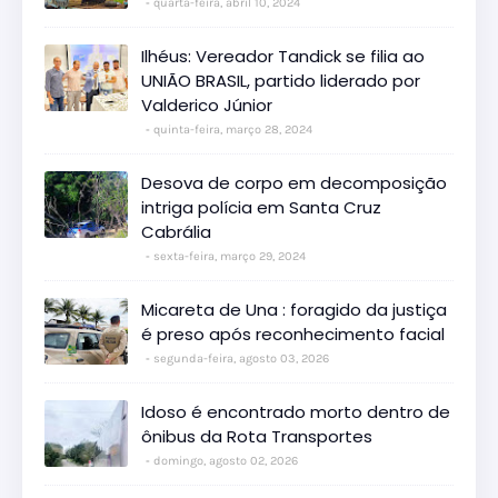
quarta-feira, abril 10, 2024
Ilhéus: Vereador Tandick se filia ao
UNIÃO BRASIL, partido liderado por
Valderico Júnior
quinta-feira, março 28, 2024
Desova de corpo em decomposição
intriga polícia em Santa Cruz
Cabrália
sexta-feira, março 29, 2024
Micareta de Una : foragido da justiça
é preso após reconhecimento facial
segunda-feira, agosto 03, 2026
Idoso é encontrado morto dentro de
ônibus da Rota Transportes
domingo, agosto 02, 2026