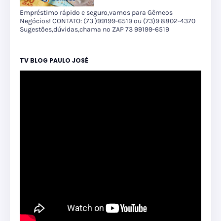
Empréstimo rápido e seguro,vamos para Gêmeos
Negócios! CONTATO: (73 )99199-6519 ou (73)9 8802-4370
Sugestões,dúvidas,chama no ZAP 73 99199-6519
TV BLOG PAULO JOSÉ