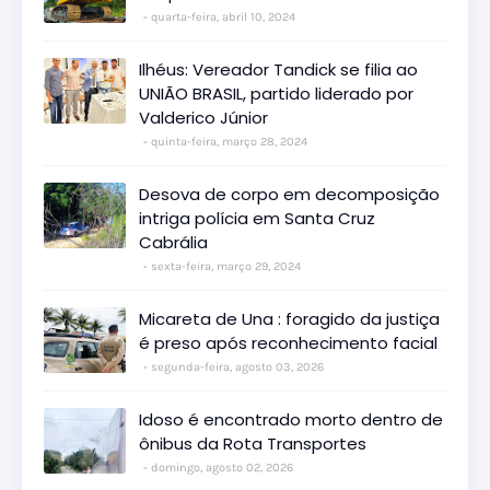
quarta-feira, abril 10, 2024
Ilhéus: Vereador Tandick se filia ao
UNIÃO BRASIL, partido liderado por
Valderico Júnior
quinta-feira, março 28, 2024
Desova de corpo em decomposição
intriga polícia em Santa Cruz
Cabrália
sexta-feira, março 29, 2024
Micareta de Una : foragido da justiça
é preso após reconhecimento facial
segunda-feira, agosto 03, 2026
Idoso é encontrado morto dentro de
ônibus da Rota Transportes
domingo, agosto 02, 2026