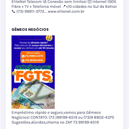
EliteNet Telecom 🚀 Conexão sem limites! 🛜 Internet 100%
Fibra + TV + Telefonia móvel 📍+10 cidades no Sul da Bahia!
📞 (73) 99911-3772... www.elitenet.com.br
GÊMEOS NEGÓCIOS
Empréstimo rápido e seguro,vamos para Gêmeos
Negócios! CONTATO: (73 )99199-6519 ou (73)9 8802-4370
Sugestões,dúvidas,chama no ZAP 73 99199-6519