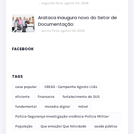
segunda-feira, agosto 03, 2026
Arataca inaugura novo do Setor de
Documentação:
quinta-feira, agosto 06, 2026
FACEBOOK
TAGS
casa popular
CREAS - Campanha Agosto Lilás
eficiente
financeira
fortalecimento do SUS
fundamental
moradia digna!
móvel
Polícia-Segurança-Investigação-violência-Polícia Militar-
delegacia
População
Que emoção! Que felicidade
saúde pública