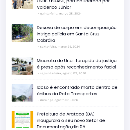
UNIÃO BRASIL, partido liderado por
Valderico Júnior
quinta-feira, março 28, 2024
Desova de corpo em decomposição
intriga polícia em Santa Cruz
Cabrália
sexta-feira, março 29, 2024
Micareta de Una : foragido da justiça
é preso após reconhecimento facial
segunda-feira, agosto 03, 2026
Idoso é encontrado morto dentro de
ônibus da Rota Transportes
domingo, agosto 02, 2026
Prefeitura de Arataca (BA)
inaugurará o seu novo Setor de
Documentação,dia 05