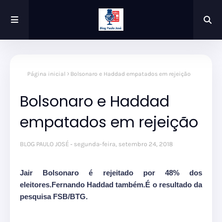
Página inicial
Bolsonaro e Haddad empatados em rejeição
Bolsonaro e Haddad
empatados em rejeição
BLOG PAULO JOSÉ
segunda-feira, setembro 24, 2018
Jair Bolsonaro é rejeitado por 48% dos
eleitores.Fernando Haddad também.É o resultado da
pesquisa FSB/BTG.