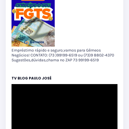
Empréstimo rápido e seguro,vamos para Gêmeos
Negócios! CONTATO: (73 )99199-6519 ou (73)9 8802-4370
Sugestões,dúvidas,chama no ZAP 73 99199-6519
TV BLOG PAULO JOSÉ