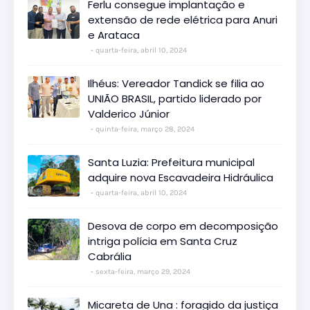
Ferlu consegue implantação e
extensão de rede elétrica para Anuri
e Arataca
quarta-feira, abril 10, 2024
Ilhéus: Vereador Tandick se filia ao
UNIÃO BRASIL, partido liderado por
Valderico Júnior
quinta-feira, março 28, 2024
Santa Luzia: Prefeitura municipal
adquire nova Escavadeira Hidráulica
quarta-feira, abril 10, 2024
Desova de corpo em decomposição
intriga polícia em Santa Cruz
Cabrália
sexta-feira, março 29, 2024
Micareta de Una : foragido da justiça