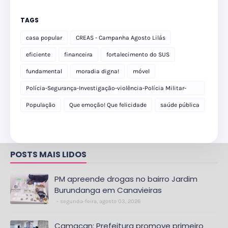
TAGS
casa popular
CREAS - Campanha Agosto Lilás
eficiente
financeira
fortalecimento do SUS
fundamental
moradia digna!
móvel
Polícia-Segurança-Investigação-violência-Polícia Militar-
delegacia
População
Que emoção! Que felicidade
saúde pública
POSTS MAIS LIDOS
PM apreende drogas no bairro Jardim
Burundanga em Canavieiras
segunda-feira, agosto 03, 2026
Camacan: Prefeitura promove primeiro