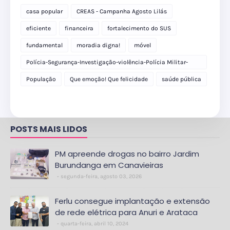
casa popular
CREAS - Campanha Agosto Lilás
eficiente
financeira
fortalecimento do SUS
fundamental
moradia digna!
móvel
Polícia-Segurança-Investigação-violência-Polícia Militar-
delegacia
População
Que emoção! Que felicidade
saúde pública
POSTS MAIS LIDOS
PM apreende drogas no bairro Jardim
Burundanga em Canavieiras
segunda-feira, agosto 03, 2026
Ferlu consegue implantação e extensão
de rede elétrica para Anuri e Arataca
quarta-feira, abril 10, 2024